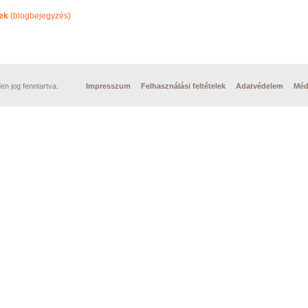
ek
(blogbejegyzés)
n jog fenntartva.
Impresszum
Felhasználási feltételek
Adatvédelem
Méd