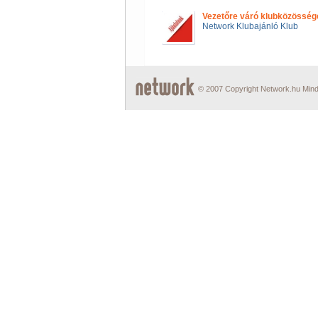
Vezetőre váró klubközösség
Network Klubajánló Klub
© 2007 Copyright Network.hu Minde