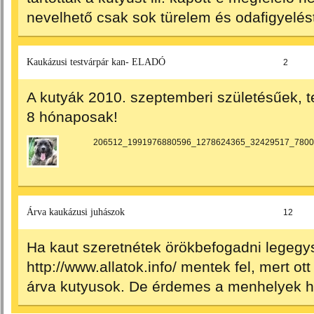
nevelhető csak sok türelem és odafigyelés
Kaukázusi testvárpár kan- ELADÓ
2
A kutyák 2010. szeptemberi születésűek, 
8 hónaposak!
206512_1991976880596_1278624365_32429517_7800
Árva kaukázusi juhászok
12
Ha kaut szeretnétek örökbefogadni legegy
http://www.allatok.info/
mentek fel, mert ott
árva kutyusok. De érdemes a menhelyek hon