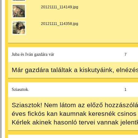
20121111_114149.jpg
20121111_114358.jpg
Juba és Iván gazdára vár
7
Már gazdára találtak a kiskutyáink, elnéz
Sziasztok.
1
Sziasztok! Nem látom az előző hozzászólás
éves fickós kan kaumnak keresnék csinos h
Kérlek akinek hasonló tervei vannak jele