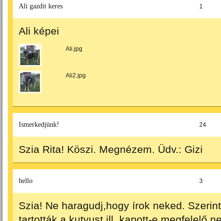
Ali gazdit keres
1
Ali képei
Ali.jpg
Ali2.jpg
Ismerkedjünk!
24
Szia Rita! Köszi. Megnézem. Üdv.: Gizi
hello
3
Szia! Ne haragudj,hogy írok neked. Szerint
tartották a kutyust ill. kapott-e megfelelő