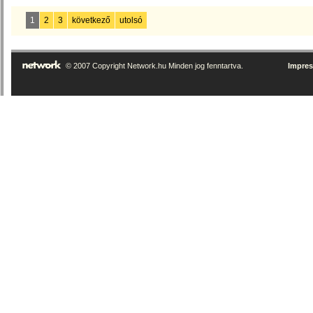
1
2
3
következő
utolsó
© 2007 Copyright Network.hu Minden jog fenntartva.
Impre