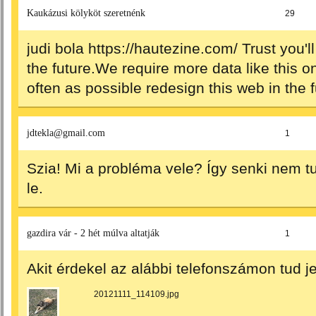
Kaukázusi kölyköt szeretnénk
29
judi bola
https://hautezine.com/
Trust you'll
the future.We require more data like this on
often as possible redesign this web in the 
jdtekla@gmail.com
1
Szia! Mi a probléma vele? Így senki nem t
le.
gazdira vár - 2 hét múlva altatják
1
Akit érdekel az alábbi telefonszámon tud j
20121111_114109.jpg