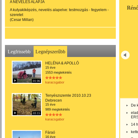
A NEVELÉS ALAPJA
Rénó
A kutyakiképzés, nevelés alapelve: testmozgás - fegyelem -
szeretet
(Cesar Millan)
Legfrissebb
Legnépszerűbb
HELÉNA & APOLLÓ
15 éve
1553 megtekintés
01:06
karacsgabor
Tenyészszemle 2010.10.23
Debrecen
15 éve
De 
989 megtekintés
ela
03:15
ERS
karacsgabor
14 
kett
Fáraó
16 éve