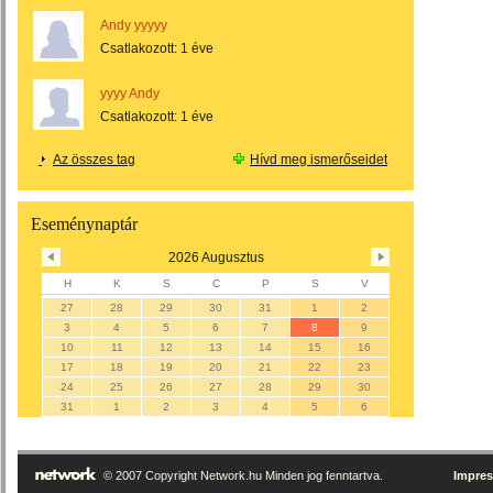
Andy yyyyy
Csatlakozott:
1 éve
yyyy Andy
Csatlakozott:
1 éve
Az összes tag
Hívd meg ismerőseidet
Eseménynaptár
2026 Augusztus
H
K
S
C
P
S
V
27
28
29
30
31
1
2
3
4
5
6
7
8
9
10
11
12
13
14
15
16
17
18
19
20
21
22
23
24
25
26
27
28
29
30
31
1
2
3
4
5
6
© 2007 Copyright Network.hu Minden jog fenntartva.
Impre