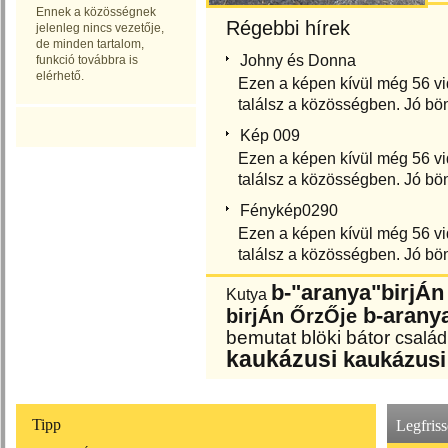
Ennek a közösségnek
Régebbi hírek
jelenleg nincs vezetője,
de minden tartalom,
Johny és Donna
funkció továbbra is
elérhető.
Ezen a képen kívül még 56 vi
találsz a közösségben. Jó bö
Kép 009
Ezen a képen kívül még 56 vi
találsz a közösségben. Jó bö
Fénykép0290
Ezen a képen kívül még 56 vi
találsz a közösségben. Jó bö
b-"aranya"birjÁn
Kutya
b-arany
birjÁn ŐrzŐje
bemutat
blöki
bátor
család
kaukázusi
kaukázusi
Tipp
Legfris