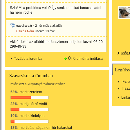
Szia! Mi a probléma vele? Így senki nem tud tanácsot adni
ha nem írod le.
gazdira vár - 2 hét múlva altatják
Csikós Nóra
üzente
13 éve
Akit érdekel az alábbi telefonszámon tud jelentkezni. 06-20-
298-49-33
Még t
Tovább a fórumba
Új fórumtéma indítása
Legfriss
Szavazások a fórumban
Fajt
miért ezt a kutyafajtát választották?
hasz
53%
mert szeretem
Link
23%
mert jo őrző védő
10%
mert tekintélyes
13%
mert bátorsága nem tűr határokat