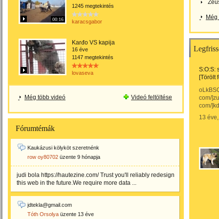
Zeu
1245 megtekintés
Még 
00:16
karacsgabor
Karđo VS kapija
Legfriss
16 éve
1147 megtekintés
S:O:S: 
lovaseva
[Törölt
oLkBSQ 
Még több videó
Videó feltöltése
com/]zuf
com/]kd
13 éve
Fórumtémák
Kaukázusi kölyköt szeretnénk
row oy80702
üzente
9 hónapja
judi bola https://hautezine.com/ Trust you'll reliably redesign
this web in the future.We require more data ...
jdtekla@gmail.com
Tóth Orsolya
üzente
13 éve