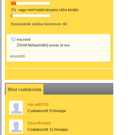
3%
vagy mert hobbi,tenyész célra kivállo
Szavazatok száma összesen: 40
köszöntő
[Törölt felhasználó]
üzente
16 éve
köszöntő
Most csatlakoztak
row oy80702
Csatlakozott:
9 hónapja
Dóczi Richárd
Csatlakozott:
11 hónapja